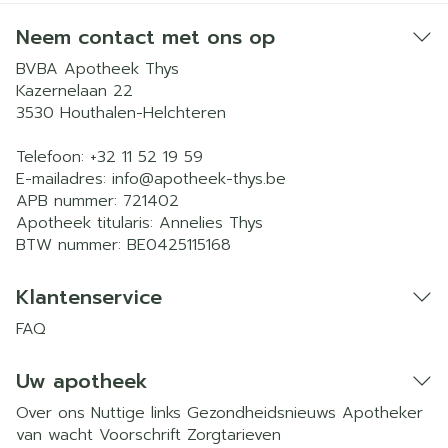
Neem contact met ons op
BVBA Apotheek Thys
Kazernelaan 22
3530
Houthalen-Helchteren
Telefoon:
+32 11 52 19 59
E-mailadres:
info@
apotheek-thys.be
APB nummer:
721402
Apotheek titularis:
Annelies Thys
BTW nummer:
BE0425115168
Klantenservice
FAQ
Uw apotheek
Over ons
Nuttige links
Gezondheidsnieuws
Apotheker
van wacht
Voorschrift
Zorgtarieven