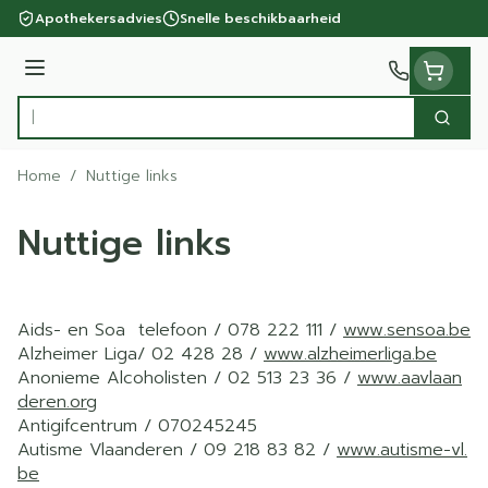
Ga naar de inhoud
Apothekersadvies
Snelle beschikbaarheid
Menu
Zoek
Product, merk, categorie...
Home
/
Nuttige links
Nuttige links
Aids- en Soa telefoon / 078 222 111 /
www.sensoa.be
Alzheimer Liga/ 02 428 28 /
www.alzheimerliga.be
Anonieme Alcoholisten / 02 513 23 36 /
www.aavlaan
deren.org
Antigifcentrum / 070245245
Autisme Vlaanderen / 09 218 83 82 /
www.autisme-vl.
be