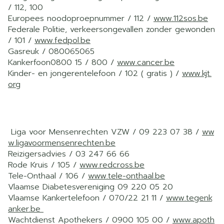
/ 112, 100
Europees noodoproepnummer / 112 /
www.112sos.be
Federale Politie, verkeersongevallen zonder gewonden
/ 101 /
www.fedpol.be
Gasreuk / 080065065
Kankerfoon0800 15 / 800 /
www.cancer.be
Kinder- en jongerentelefoon / 102 ( gratis ) /
www.kjt.
org
Liga voor Mensenrechten VZW / 09 223 07 38 /
ww
w.ligavoormensenrechten.be
Reizigersadvies / 03 247 66 66
Rode Kruis / 105 /
www.redcross.be
Tele-Onthaal / 106 /
www.tele-onthaal.be
Vlaamse Diabetesvereniging 09 220 05 20
Vlaamse Kankertelefoon / 070/22 21 11 /
www.tegenk
anker.be
Wachtdienst Apothekers / 0900 105 00 /
www.apoth