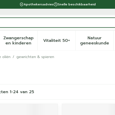
Apothekersadvies
Snelle beschikbaarheid
Zwangerschap
Natuur
Vitaliteit 50+
eid, verzorging en hygiëne categorie
menu voor Dieet, voeding en vitamines categorie
Toon submenu voor Zwangerschap en kinder
Toon submenu voor Vitalite
Toon sub
en kinderen
geneeskunde
e oliën
/
gewrichten & spieren
cten
1
-
24
van
25