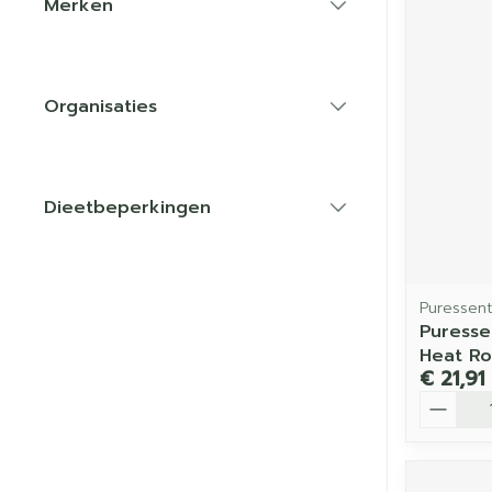
Merken
filter
Organisaties
filter
Dieetbeperkingen
filter
Puressent
Puresse
Heat Ro
€ 21,91
Aantal