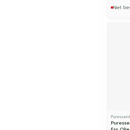
Niet be
Puressent
Puresse
Ess Oli