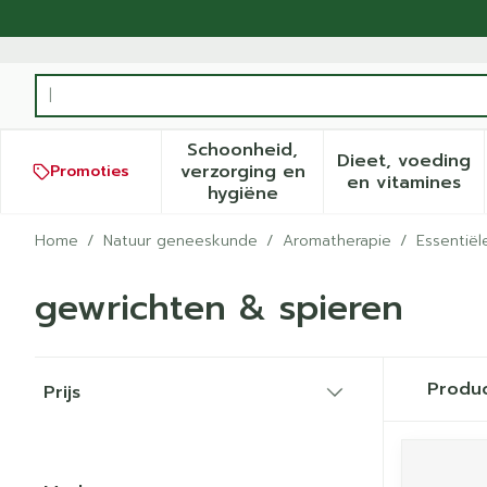
Ga naar de inhoud
Product, merk, categorie...
Schoonheid,
Dieet, voeding
verzorging en
Promoties
Toon submenu voor Schoonh
Toon sub
en vitamines
hygiëne
Home
/
Natuur geneeskunde
/
Aromatherapie
/
Essentiël
gewrichten & spieren
Doorgaan naar productlijst
Produ
Prijs
filter