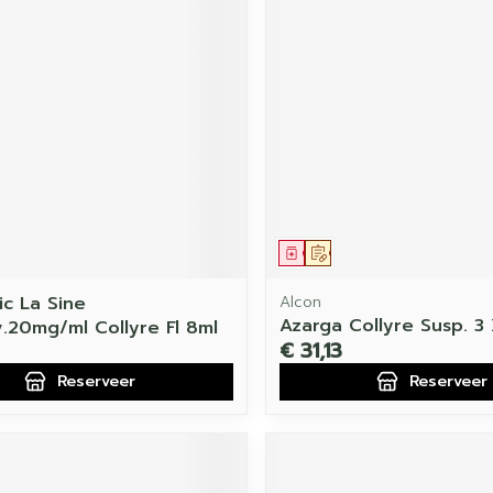
middel
voorschrift
Geneesmiddel
Op voorschrift
ic La Sine
Alcon
Azarga Collyre Susp. 3
.20mg/ml Collyre Fl 8ml
€ 31,13
Reserveer
Reserveer