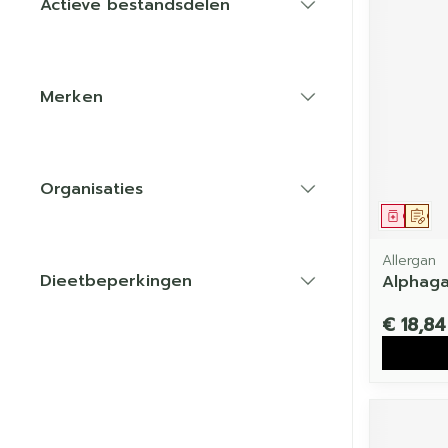
Actieve bestandsdelen
filter
Merken
filter
Organisaties
filter
Genees
Op 
Allergan
Dieetbeperkingen
Alphaga
filter
€ 18,84