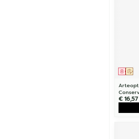
Genees
Op 
Arteopt
Conserv
€ 16,57