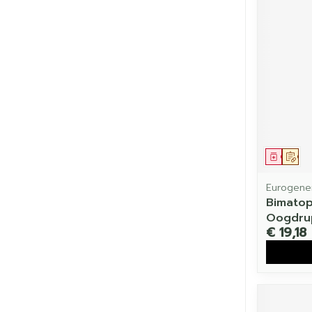
Genees
Op 
Eurogener
Bimatop
Oogdrup
€ 19,18