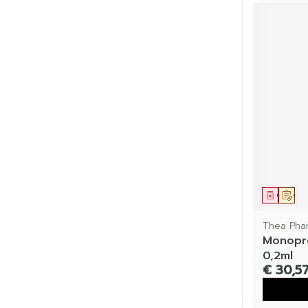
Genees
Op 
Thea Pha
Monopro
0,2ml
€ 30,5