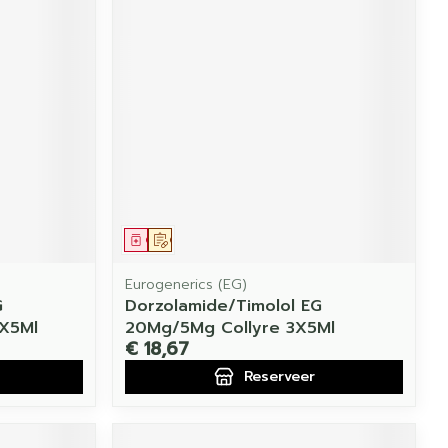
Geneesmiddel
Op voorschrift
Eurogenerics (EG)
G
Dorzolamide/Timolol EG
1X5Ml
20Mg/5Mg Collyre 3X5Ml
€ 18,67
Reserveer