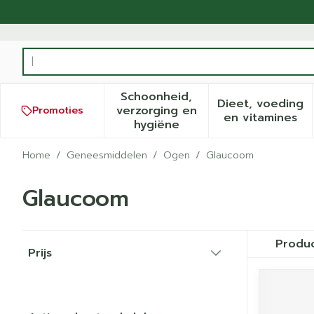
Ga naar de inhoud
Product, merk, categorie...
Schoonheid,
Dieet, voeding
verzorging en
Promoties
Toon submenu voor Schoonh
Toon sub
en vitamines
hygiëne
Home
/
Geneesmiddelen
/
Ogen
/
Glaucoom
Glaucoom
Doorgaan naar productlijst
Produ
Prijs
filter