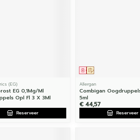
middel
voorschrift
Geneesmiddel
Op voorschrift
ics (EG)
Allergan
rost EG 0,1Mg/Ml
Combigan Oogdruppels
pels Opl Fl 3 X 3Ml
5ml
€ 44,57
Reserveer
Reserveer