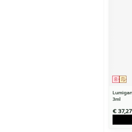
Genees
Op 
Lumigan
3ml
€ 37,27