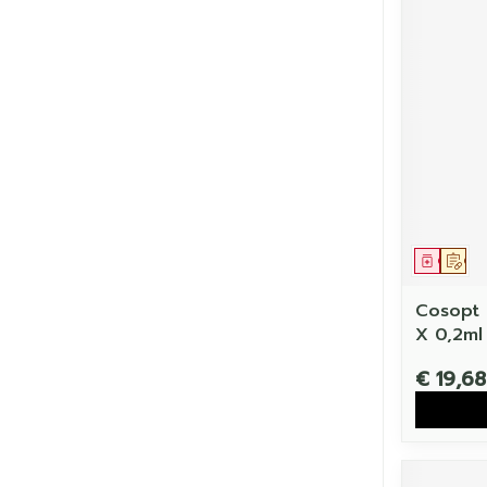
Genees
Op 
Cosopt
X 0,2ml
€ 19,68