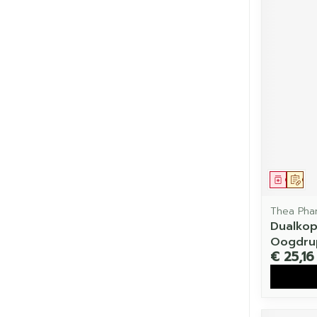
Genees
Op 
Thea Pha
Dualkop
Oogdrup
€ 25,16