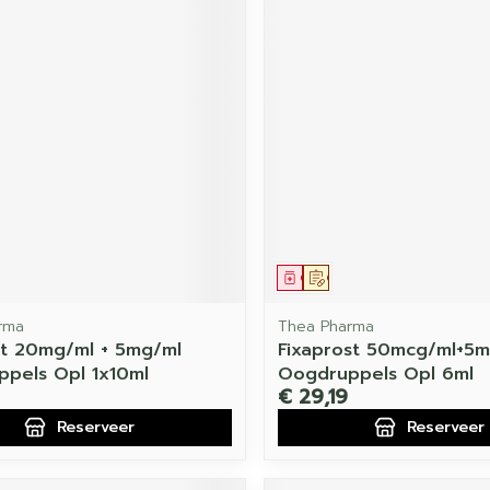
middel
voorschrift
Geneesmiddel
Op voorschrift
rma
Thea Pharma
t 20mg/ml + 5mg/ml
Fixaprost 50mcg/ml+5m
pels Opl 1x10ml
Oogdruppels Opl 6ml
€ 29,19
Reserveer
Reserveer