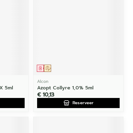
Geneesmiddel
Op voorschrift
Alcon
 X 5ml
Azopt Collyre 1,0% 5ml
€ 10,13
Reserveer