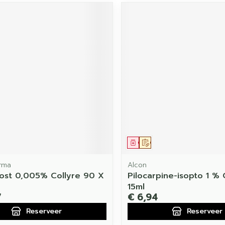
middel
voorschrift
Geneesmiddel
Op voorschrift
rma
Alcon
st 0,005% Collyre 90 X
Pilocarpine-isopto 1 % 
15ml
7
€ 6,94
Reserveer
Reserveer