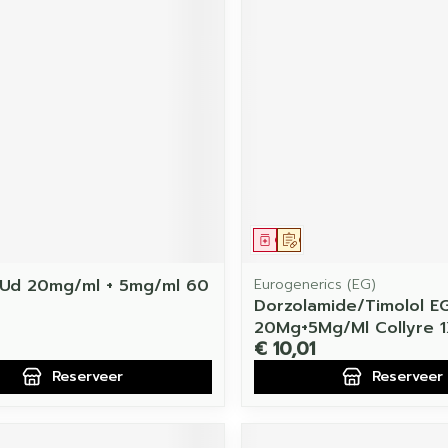
middel
voorschrift
Geneesmiddel
Op voorschrift
 Ud 20mg/ml + 5mg/ml 60
Eurogenerics (EG)
Dorzolamide/Timolol E
20Mg+5Mg/Ml Collyre 
€ 10,01
Reserveer
Reserveer