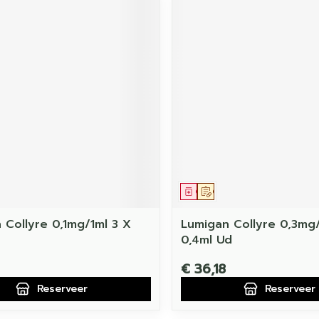
middel
voorschrift
Geneesmiddel
Op voorschrift
 Collyre 0,1mg/1ml 3 X
Lumigan Collyre 0,3mg
0,4ml Ud
€ 36,18
Reserveer
Reserveer