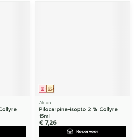
Geneesmiddel
Op voorschrift
Alcon
Collyre
Pilocarpine-isopto 2 % Collyre
15ml
€ 7,26
Reserveer