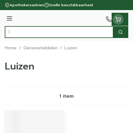
Ga naar de inhoud
Apothekersadvies
Snelle beschikbaarheid
Menu
Zoek
Product, merk, categorie...
Home
/
Geneesmiddelen
/
Luizen
Luizen
1
item