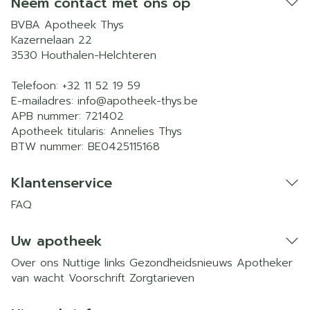
Neem contact met ons op
BVBA Apotheek Thys
Kazernelaan 22
3530
Houthalen-Helchteren
Telefoon:
+32 11 52 19 59
E-mailadres:
info@
apotheek-thys.be
APB nummer:
721402
Apotheek titularis:
Annelies Thys
BTW nummer:
BE0425115168
Klantenservice
FAQ
Uw apotheek
Over ons
Nuttige links
Gezondheidsnieuws
Apotheker
van wacht
Voorschrift
Zorgtarieven