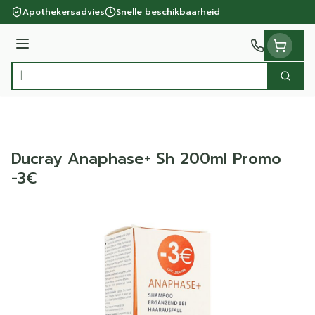
Ga naar de inhoud
Apothekersadvies
Snelle beschikbaarheid
Menu
Zoek
Product, merk, categorie...
Ducray Anaphase+ Sh 200ml Promo
-3€