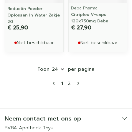
Deba Pharma
Reductin Poeder
Citriplex V-caps
Oplossen In Water Zakje
120x750mg Deba
20
€ 25,90
€ 27,90
Niet beschikbaar
Niet beschikbaar
Toon
per pagina
Pagina's
U lees momenteel pagina
Pagina
1
2
Neem contact met ons op
BVBA Apotheek Thys