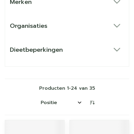
Merken
filter
Organisaties
filter
Dieetbeperkingen
filter
Producten
1
-
24
van
35
Sorteer op: