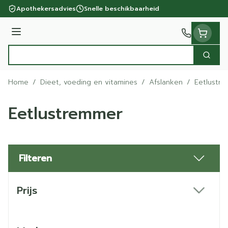
Ga naar de inhoud
Apothekersadvies
Snelle beschikbaarheid
Menu
Zoek
Product, merk, categorie...
Home
/
Dieet, voeding en vitamines
/
Afslanken
/
Eetlustr
Eetlustremmer
Filteren
Doorgaan naar productlijst
Prijs
filter