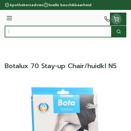
Ga naar de inhoud
Apothekersadvies
Snelle beschikbaarheid
Menu
Zoek
Product, merk, categorie...
Botalux 70 Stay-up Chair/huidkl N5