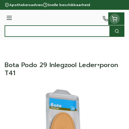
Ga naar de inhoud
Apothekersadvies
Snelle beschikbaarheid
Menu
Zoek
Product, merk, categorie...
Bota Podo 29 Inlegzool Leder+poron
T41