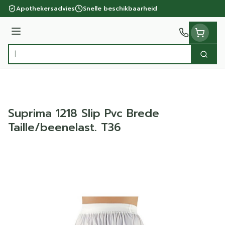
Ga naar de inhoud
Apothekersadvies
Snelle beschikbaarheid
Menu
Zoek
Product, merk, categorie...
Suprima 1218 Slip Pvc Brede
Taille/beenelast. T36