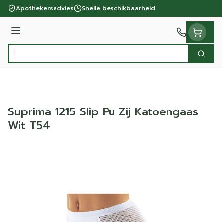
Ga naar de inhoud
Apothekersadvies
Snelle beschikbaarheid
Menu
Zoek
Product, merk, categorie...
Suprima 1215 Slip Pu Zij Katoengaas
Wit T54