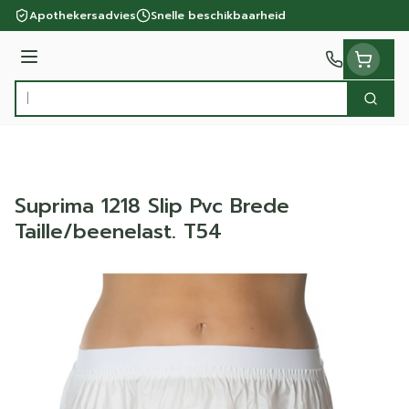
Ga naar de inhoud
Apothekersadvies
Snelle beschikbaarheid
Menu
Zoek
Product, merk, categorie...
Suprima 1218 Slip Pvc Brede
Taille/beenelast. T54