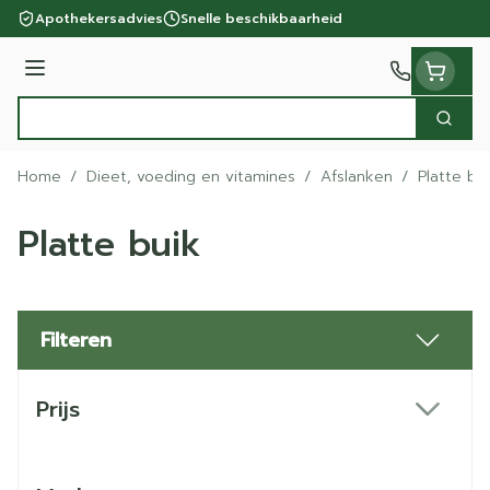
Ga naar de inhoud
Apothekersadvies
Snelle beschikbaarheid
Menu
Zoek
Product, merk, categorie...
Home
/
Dieet, voeding en vitamines
/
Afslanken
/
Platte bu
Platte buik
Filteren
Doorgaan naar productlijst
Prijs
filter