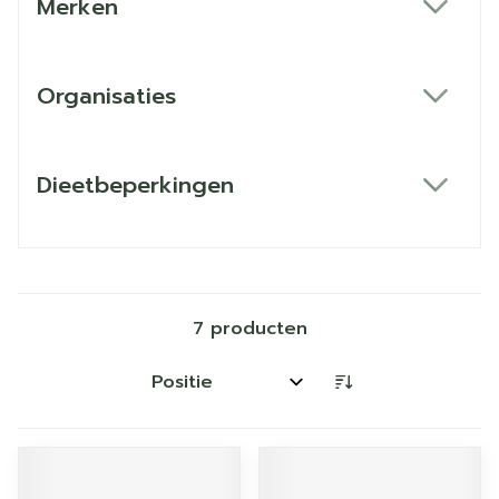
Merken
filter
Organisaties
filter
Dieetbeperkingen
filter
7
producten
Sorteer op: