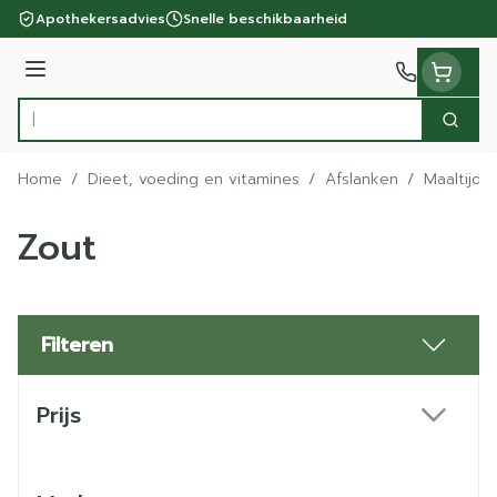
Ga naar de inhoud
Apothekersadvies
Snelle beschikbaarheid
Menu
Zoek
Product, merk, categorie...
Home
/
Dieet, voeding en vitamines
/
Afslanken
/
Maaltijdv
Zout
Filteren
Doorgaan naar productlijst
Prijs
filter