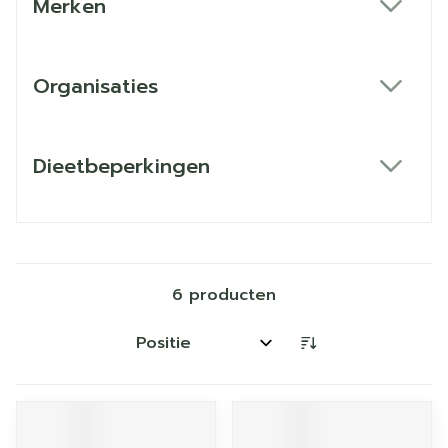
Merken
filter
Organisaties
filter
Dieetbeperkingen
filter
6
producten
Sorteer op: