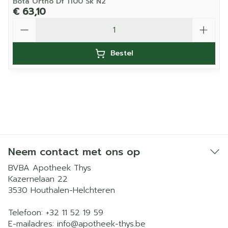
Bota Ortho Df 1100 Sk N2
€ 63,10
Aantal
Bestel
Neem contact met ons op
BVBA Apotheek Thys
Kazernelaan 22
3530
Houthalen-Helchteren
Telefoon:
+32 11 52 19 59
E-mailadres:
info@
apotheek-thys.be