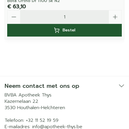
Bota Ortho Df 1100 Sk N2
€ 63,10
Aantal
Bestel
Neem contact met ons op
BVBA Apotheek Thys
Kazernelaan 22
3530
Houthalen-Helchteren
Telefoon:
+32 11 52 19 59
E-mailadres:
info@
apotheek-thys.be