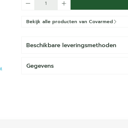
Bekijk alle producten van Covarmed
Beschikbare leveringsmethoden
Gegevens
ijk met de tabtoets. Je kunt de carrousel overslaan of dir