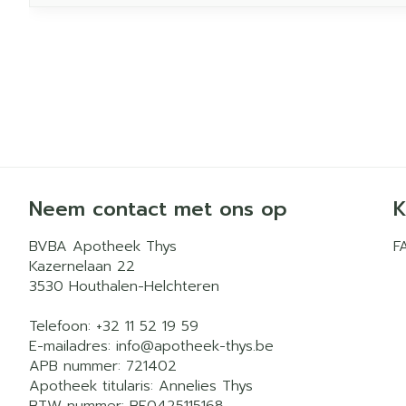
Neem contact met ons op
K
BVBA Apotheek Thys
F
Kazernelaan 22
3530
Houthalen-Helchteren
Telefoon:
+32 11 52 19 59
E-mailadres:
info@
apotheek-thys.be
APB nummer:
721402
Apotheek titularis:
Annelies Thys
BTW nummer:
BE0425115168