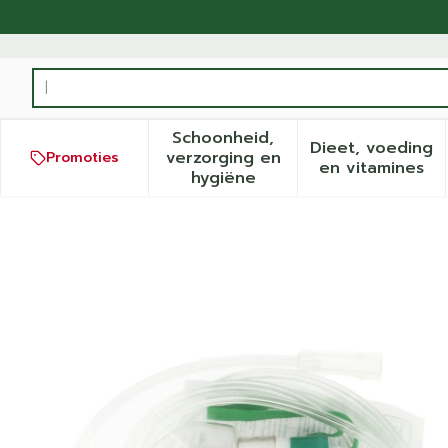
Ga naar de inhoud
Product, merk, categorie...
Schoonheid,
Dieet, voeding
verzorging en
Promoties
Toon submenu voor Schoonh
Toon sub
en vitamines
hygiëne
Zuurstofmasker Met Reser