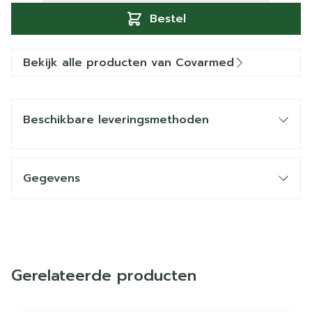
Bestel
Bekijk alle producten van Covarmed
Beschikbare leveringsmethoden
Gegevens
Gerelateerde producten
Navigeren door de elementen van de carrousel is mogelij
Druk om carrousel over te slaan
Druk op om naar carrouselnavigatie te gaan