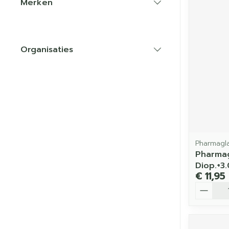
Merken
filter
Organisaties
filter
Pharmagl
Pharmag
Diop.+3
€ 11,95
Aantal