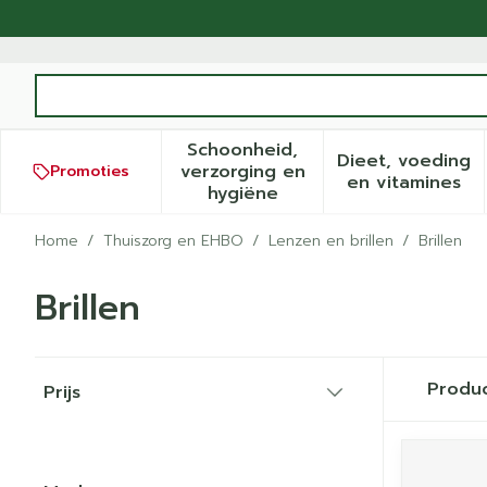
Ga naar de inhoud
Product, merk, categorie...
Schoonheid,
Dieet, voeding
verzorging en
Promoties
Toon submenu voor Schoonh
Toon sub
en vitamines
hygiëne
Home
/
Thuiszorg en EHBO
/
Lenzen en brillen
/
Brillen
Brillen
Doorgaan naar productlijst
Produ
Prijs
filter