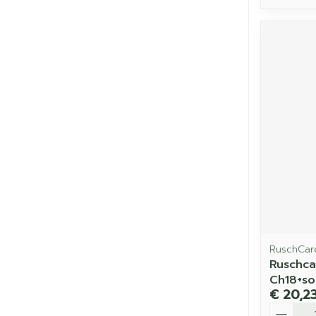
RuschCar
Ruschca
Ch18+s
€ 20,2
Aantal