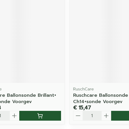
e
RuschCare
re Ballonsonde Brillant+
Ruschcare Ballonsonde B
onde Voorgev
Ch14+sonde Voorgev
3
€ 15,47
Aantal