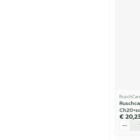
RuschCar
Ruschca
Ch20+s
€ 20,2
Aantal