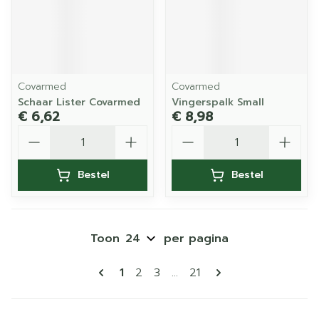
Covarmed
Covarmed
Schaar Lister Covarmed
Vingerspalk Small
€ 6,62
€ 8,98
Aantal
Aantal
Bestel
Bestel
Toon
per pagina
Pagina's
U lees momenteel pagina
Pagina
Pagina
Pagina
1
2
3
...
21