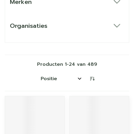
Merken
filter
Organisaties
filter
Producten
1
-
24
van
489
Sorteer op: