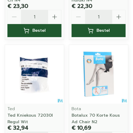
Ch N4
Huidkl N4
€ 23,30
€ 22,30
Aantal
Aantal
Bestel
Bestel
Ted
Bota
Ted Kniekous 72030l
Botalux 70 Korte Kous
Regul Wit
Ad Chair N2
€ 32,94
€ 10,69