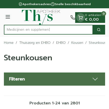
Dia 1 van 1
Ga naar de inhoud
Apothekersadvies
Snelle beschikbaarheid
0
0 artikelen
Menu
€ 0,00
Med
Zoek
Product, merk, categorie...
Home
/
Thuiszorg en EHBO
/
EHBO
/
Kousen
/
Steunkouse
Steunkousen
Filteren
Producten
1
-
24
van
2801