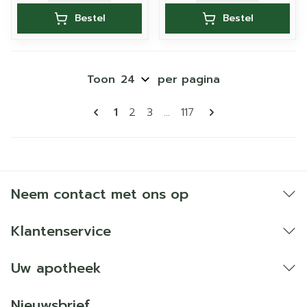
Bestel
Bestel
Toon
per pagina
Pagina's
U lees momenteel pagina
Pagina
Pagina
Pagina
1
2
3
...
117
Neem contact met ons op
Klantenservice
Uw apotheek
Nieuwsbrief