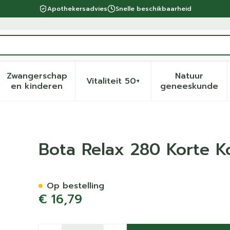
Apothekersadvies
Snelle beschikbaarheid
Zwangerschap
Natuur
Vitaliteit 50+
eid, verzorging en hygiëne categorie
menu voor Dieet, voeding en vitamines categorie
Toon submenu voor Zwangerschap en kinder
Toon submenu voor Vitalite
Toon sub
en kinderen
geneeskunde
 Zwrt N1 2
Bota Relax 280 Korte K
Op bestelling
€ 16,79
Aantal