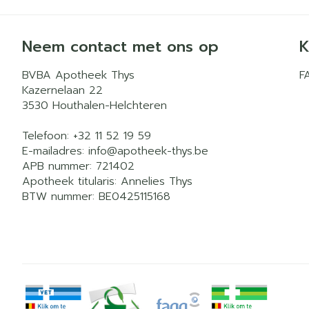
Neem contact met ons op
K
BVBA Apotheek Thys
F
Kazernelaan 22
3530
Houthalen-Helchteren
Telefoon:
+32 11 52 19 59
E-mailadres:
info@
apotheek-thys.be
APB nummer:
721402
Apotheek titularis:
Annelies Thys
BTW nummer:
BE0425115168