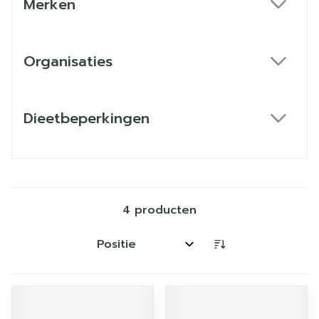
Merken
filter
Organisaties
filter
Dieetbeperkingen
filter
4
producten
Sorteer op: