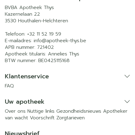
BVBA Apotheek Thys
Kazernelaan 22
3530
Houthalen-Helchteren
Telefoon:
+32 11 52 19 59
E-mailadres:
info@
apotheek-thys.be
APB nummer:
721402
Apotheek titularis:
Annelies Thys
BTW nummer:
BE0425115168
Klantenservice
FAQ
Uw apotheek
Over ons
Nuttige links
Gezondheidsnieuws
Apotheker
van wacht
Voorschrift
Zorgtarieven
Nieuwsbrief