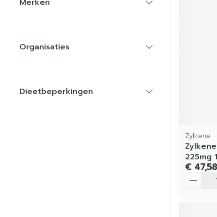
Merken
filter
Organisaties
filter
Dieetbeperkingen
filter
Zylkene
Zylkene
225mg 
€ 47,58
Aantal