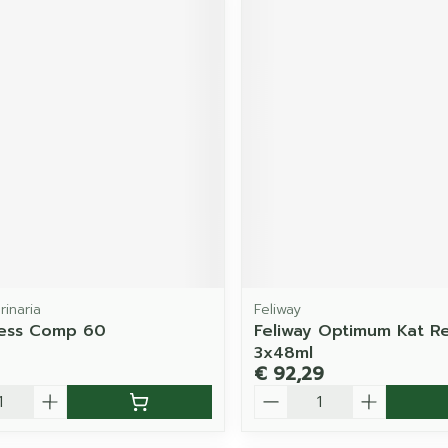
rinaria
Feliway
ress Comp 60
Feliway Optimum Kat Refi
3x48ml
€ 92,29
Aantal