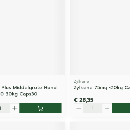
Zylkene
 Plus Middelgrote Hond
Zylkene 75mg <10kg C
10-30kg Caps30
€ 28,35
Aantal