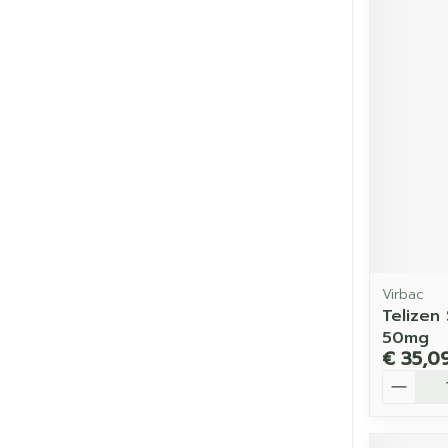
Virbac
Telizen
50mg
€ 35,0
Aantal