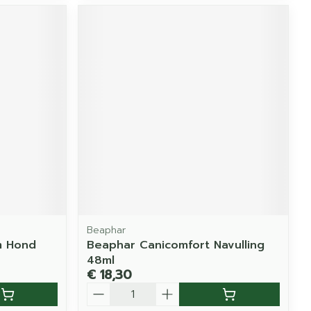
Beaphar
m Hond
Beaphar Canicomfort Navulling
48ml
€ 18,30
Aantal