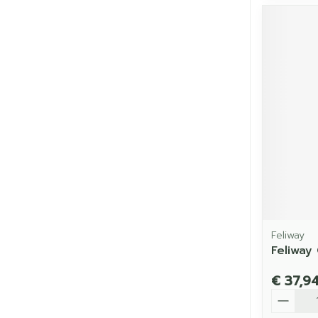
Feliway
Feliway
€ 37,9
Aantal