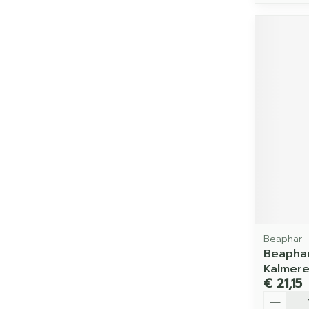
Beaphar
Beaphar
Kalmere
€ 21,15
Aantal