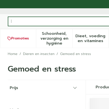
Ga naar de inhoud
Product, merk, categorie...
Schoonheid,
Dieet, voeding
verzorging en
Promoties
Toon submenu voor Schoonh
Toon sub
en vitamines
hygiëne
Home
/
Dieren en insecten
/
Gemoed en stress
Gemoed en stress
Doorgaan naar productlijst
Produ
Prijs
filter