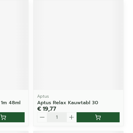
Aptus
t 1m 48ml
Aptus Relax Kauwtabl 30
€ 19,77
Aantal