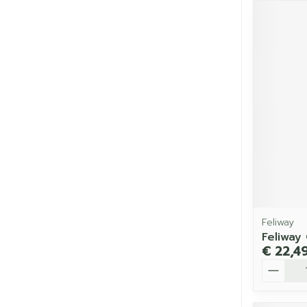
Feliway
Feliway
€ 22,4
Aantal