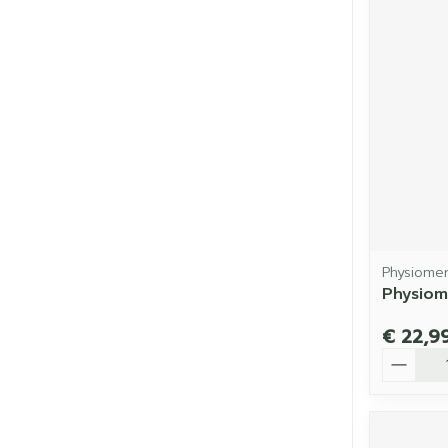
Physiome
Physiom
€ 22,9
Aantal