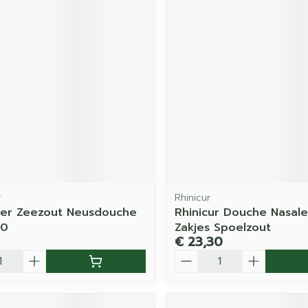
r
Rhinicur
mer Zeezout Neusdouche
Rhinicur Douche Nasale
30
Zakjes Spoelzout
€ 23,30
Aantal