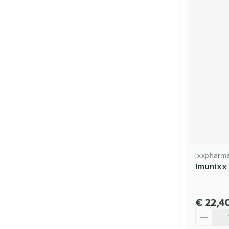
Ixxpharm
Imunixx
€ 22,4
Aantal