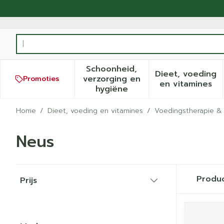
Ga naar de inhoud
Product, merk, categorie...
Schoonheid,
Dieet, voeding
verzorging en
Promoties
Toon submenu voor Schoonh
Toon sub
en vitamines
hygiëne
Home
/
Dieet, voeding en vitamines
/
Voedingstherapie & 
Neus
Doorgaan naar productlijst
Produ
Prijs
filter