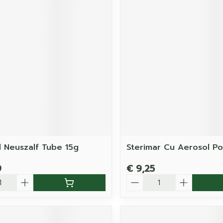
 Neuszalf Tube 15g
Sterimar Cu Aerosol P
9
€ 9,25
Aantal