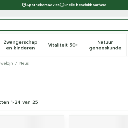
Apothekersadvies
Snelle beschikbaarheid
Zwangerschap
Natuur
Vitaliteit 50+
eid, verzorging en hygiëne categorie
menu voor Dieet, voeding en vitamines categorie
Toon submenu voor Zwangerschap en kinder
Toon submenu voor Vitalite
Toon sub
en kinderen
geneeskunde
welzijn
/
Neus
cten
1
-
24
van
25