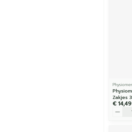
Physiome
Physio
Zakjes 
€ 14,49
Aantal