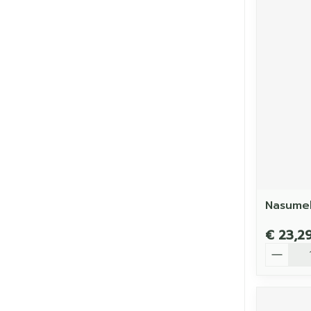
Nasumel
€ 23,2
Aantal