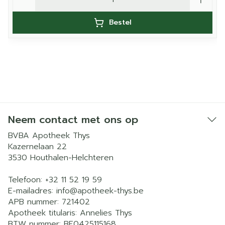
Bestel
Neem contact met ons op
BVBA Apotheek Thys
Kazernelaan 22
3530
Houthalen-Helchteren
Telefoon:
+32 11 52 19 59
E-mailadres:
info@
apotheek-thys.be
APB nummer:
721402
Apotheek titularis:
Annelies Thys
BTW nummer:
BE0425115168