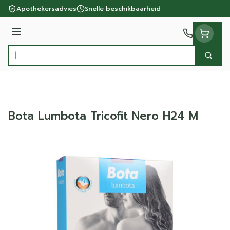
Ga naar de inhoud
Apothekersadvies
Snelle beschikbaarheid
Menu
Zoek
Product, merk, categorie...
Bota Lumbota Tricofit Nero H24 M