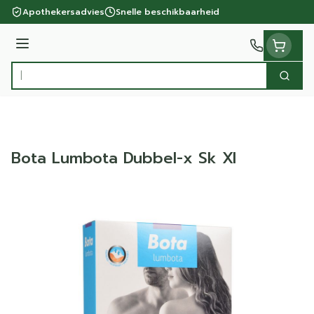
Ga naar de inhoud
Apothekersadvies
Snelle beschikbaarheid
Menu
Zoek
Product, merk, categorie...
Bota Lumbota Dubbel-x Sk Xl