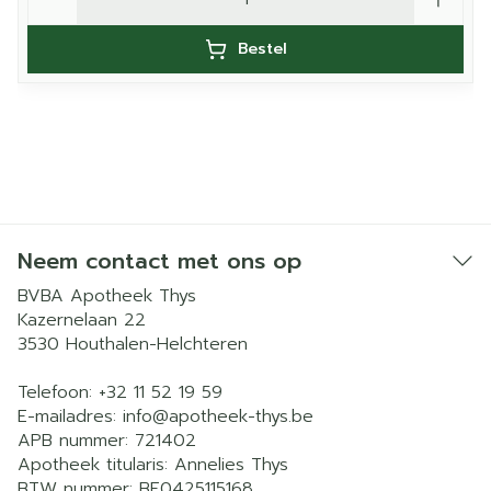
Bestel
Neem contact met ons op
BVBA Apotheek Thys
Kazernelaan 22
3530
Houthalen-Helchteren
Telefoon:
+32 11 52 19 59
E-mailadres:
info@
apotheek-thys.be
APB nummer:
721402
Apotheek titularis:
Annelies Thys
BTW nummer:
BE0425115168