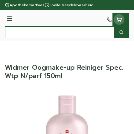
Ga naar de inhoud
Apothekersadvies
Snelle beschikbaarheid
Menu
Zoek
Product, merk, categorie...
Widmer Oogmake-up Reiniger Spec.
Wtp N/parf 150ml