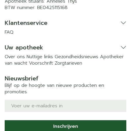
Apotheek titularis:
Annelies Thys
BTW nummer:
BE0425115168
Klantenservice
FAQ
Uw apotheek
Over ons
Nuttige links
Gezondheidsnieuws
Apotheker
van wacht
Voorschrift
Zorgtarieven
Nieuwsbrief
Blijf op de hoogte van nieuwe producten en
promoties
E-mail adres
Inschrijven