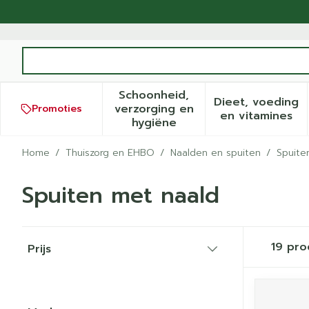
Ga naar de inhoud
Product, merk, categorie...
Schoonheid,
Dieet, voeding
verzorging en
Promoties
Toon submenu voor Schoonh
Toon sub
en vitamines
hygiëne
Home
/
Thuiszorg en EHBO
/
Naalden en spuiten
/
Spuite
Spuiten met naald
Doorgaan naar productlijst
19
pro
Prijs
filter