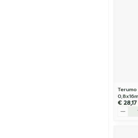
Terumo 
0,8x16m
€ 28,17
Aantal