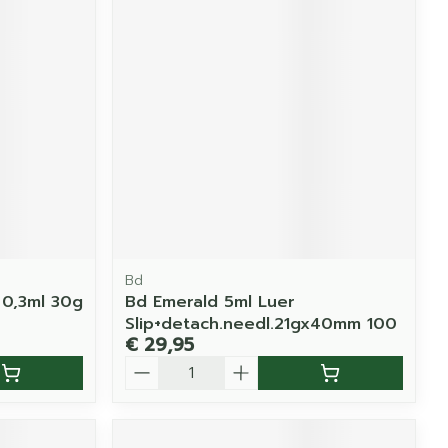
Bd
t 0,3ml 30g
Bd Emerald 5ml Luer
Slip+detach.needl.21gx40mm 100
€ 29,95
Aantal