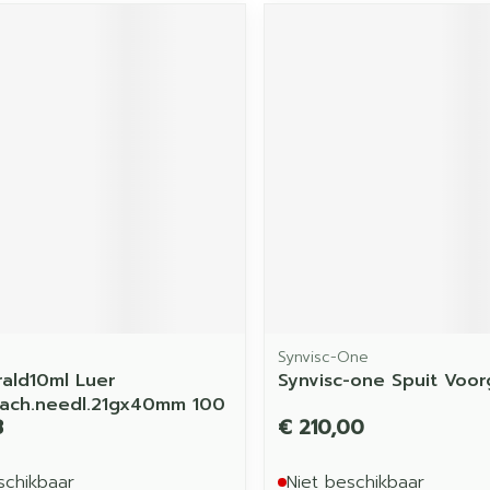
Synvisc-One
ald10ml Luer
Synvisc-one Spuit Voor
tach.needl.21gx40mm 100
8
€ 210,00
schikbaar
Niet beschikbaar