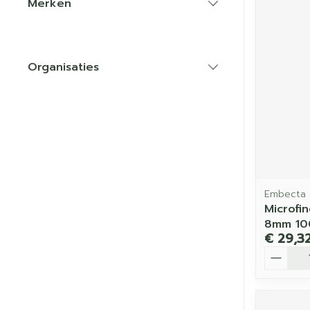
Merken
filter
Organisaties
filter
Embecta
Microfin
8mm 10
€ 29,3
Aantal