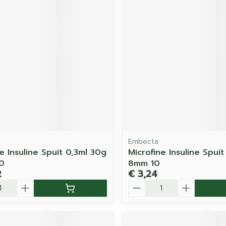
Embecta
e Insuline Spuit 0,3ml 30g
Microfine Insuline Spui
0
8mm 10
2
€ 3,24
Aantal