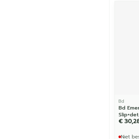
Bd
Bd Emer
Slip+de
€ 30,2
Niet be