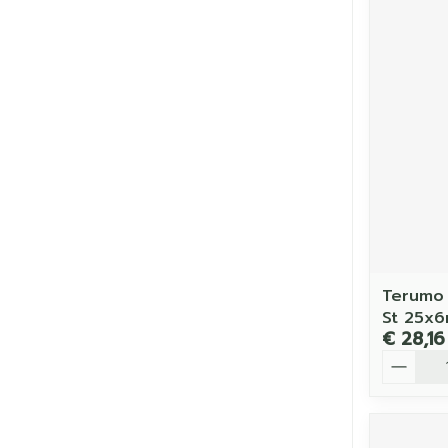
Terumo 
St 25x
€ 28,16
Aantal