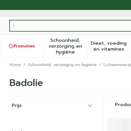
Ga naar de inhoud
Product, merk, categorie...
Schoonheid,
Dieet, voeding
verzorging en
Promoties
Toon submenu voor Schoonh
Toon sub
en vitamines
hygiëne
Home
/
Schoonheid, verzorging en hygiëne
/
Lichaamsverzo
Badolie
Doorgaan naar productlijst
Produ
Prijs
filter