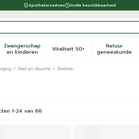
Apothekersadvies
Snelle beschikbaarheid
Zwangerschap
Natuur
Vitaliteit 50+
eid, verzorging en hygiëne categorie
menu voor Dieet, voeding en vitamines categorie
Toon submenu voor Zwangerschap en kinder
Toon submenu voor Vitalite
Toon sub
en kinderen
geneeskunde
rging
/
Bad en douche
/
Badolie
cten
1
-
24
van
66