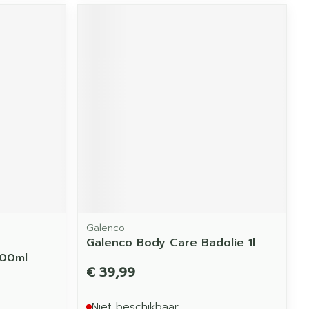
Galenco
Galenco Body Care Badolie 1l
400ml
€ 39,99
Niet beschikbaar