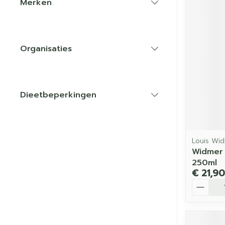
Merken
filter
Organisaties
filter
Dieetbeperkingen
filter
Louis Wi
Widmer
250ml
€ 21,90
Aantal