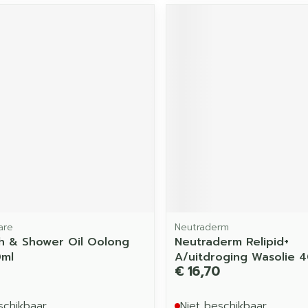
are
Neutraderm
h & Shower Oil Oolong
Neutraderm Relipid+
0ml
A/uitdroging Wasolie 
€ 16,70
schikbaar
Niet beschikbaar