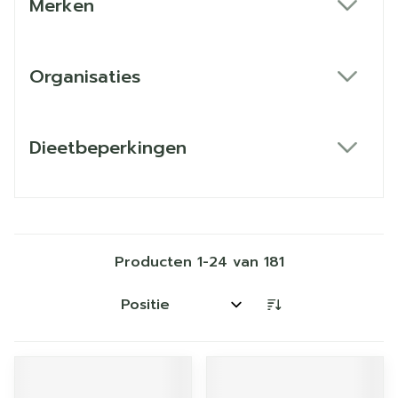
Merken
filter
Organisaties
filter
Dieetbeperkingen
filter
Producten
1
-
24
van
181
Sorteer op: