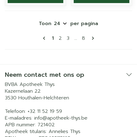
Toon
per pagina
Pagina's
U lees momenteel pagina
Pagina
Pagina
Pagina
1
2
3
...
8
Neem contact met ons op
BVBA Apotheek Thys
Kazernelaan 22
3530
Houthalen-Helchteren
Telefoon:
+32 11 52 19 59
E-mailadres:
info@
apotheek-thys.be
APB nummer:
721402
Apotheek titularis:
Annelies Thys