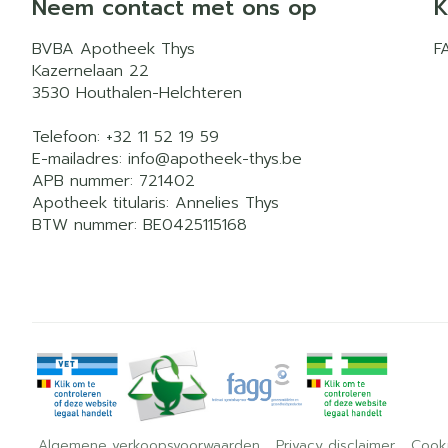
Neem contact met ons op
K
BVBA Apotheek Thys
F
Kazernelaan 22
3530
Houthalen-Helchteren
Telefoon:
+32 11 52 19 59
E-mailadres:
info@
apotheek-thys.be
APB nummer:
721402
Apotheek titularis:
Annelies Thys
BTW nummer:
BE0425115168
Algemene verkoopsvoorwaarden
Privacy disclaimer
Cook