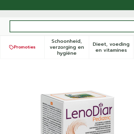
Ga naar de inhoud
Product, merk, categorie...
Schoonheid,
Dieet, voeding
verzorging en
Promoties
Toon submenu voor Schoonh
Toon sub
en vitamines
hygiëne
Lenodiar Pediatric Zakje 1