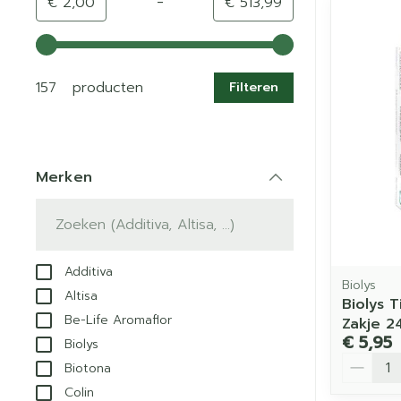
-
Minimumwaarde
Maximale waarde
€ 2,00
€ 513,99
Gebruik de pijltjestoetsen links en rechts om de min
157 producten
Filteren
Merken
filter
Additiva
Biolys
Altisa
Biolys 
Be-Life Aromaflor
Zakje 2
€ 5,95
Biolys
Aantal
Biotona
Colin