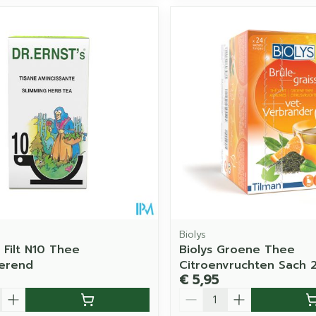
Biolys
 Filt N10 Thee
Biolys Groene Thee
erend
Citroenvruchten Sach 
€ 5,95
Aantal