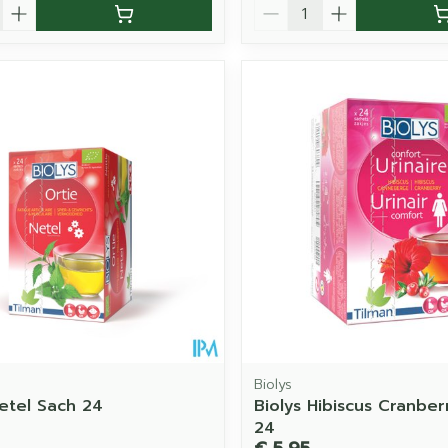
Aantal
Biolys
Netel Sach 24
Biolys Hibiscus Cranber
24