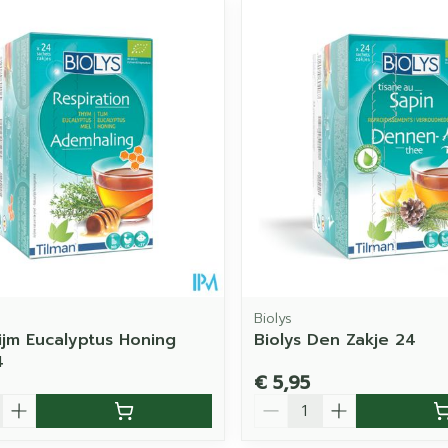
imale en maximale prijswaarden aan te passen.
Biolys
Tijm Eucalyptus Honing
Biolys Den Zakje 24
4
€ 5,95
Aantal