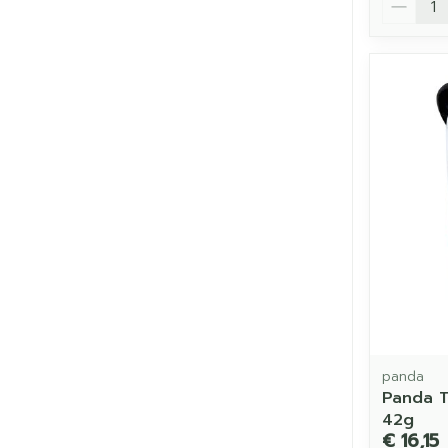
panda
Panda T
42g
€ 16,15