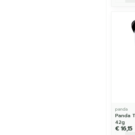
panda
Panda T
42g
€ 16,15
Aantal