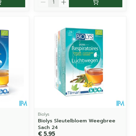
Biolys
Biolys Sleutelbloem Weegbree
Sach 24
€ 5,95