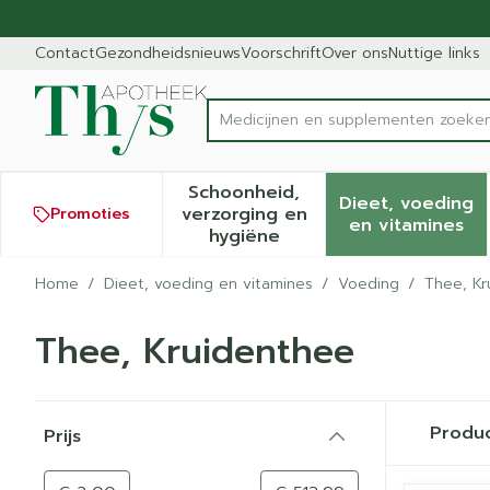
Ga naar de inhoud
Dia 1 van 1
Contact
Gezondheidsnieuws
Voorschrift
Over ons
Nuttige links
M
Product, merk, categorie...
Schoonheid,
Dieet, voeding
verzorging en
Promoties
Toon submenu voor Schoonh
Toon sub
en vitamines
hygiëne
Home
/
Dieet, voeding en vitamines
/
Voeding
/
Thee, Kr
Thee, Kruidenthee
Doorgaan naar productlijst
Produ
Prijs
filter