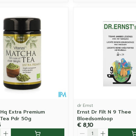
dr Ernst
 Hq Extra Premium
Ernst Dr Filt N 9 Thee
Tea Pdr 50g
Bloedsomloop
5
€ 8,10
Aantal