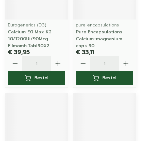
Eurogenerics (EG)
pure encapsulations
Calcium EG Max K2
Pure Encapsulations
1G/1200Ui/90Mcg
Calcium-magnesium
Filmomh.Tabl90X2
caps 90
€ 39,95
€ 33,11
Aantal
Aantal
Bestel
Bestel