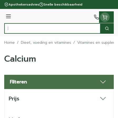
Ga naar de inhoud
Apothekersadvies
Snelle beschikbaarheid
Menu
Zoek
Product, merk, categorie...
Home
/
Dieet, voeding en vitamines
/
Vitamines en supplem
Calcium
Filteren
Doorgaan naar productlijst
Prijs
filter