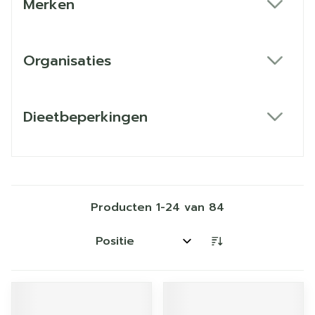
Merken
filter
Organisaties
filter
Dieetbeperkingen
filter
Producten
1
-
24
van
84
Sorteer op: