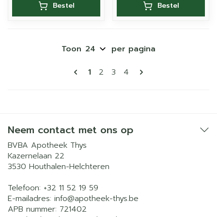
Bestel
Bestel
Toon
per pagina
Pagina's
U lees momenteel pagina
Pagina
Pagina
Pagina
1
2
3
4
Neem contact met ons op
BVBA Apotheek Thys
Kazernelaan 22
3530
Houthalen-Helchteren
Telefoon:
+32 11 52 19 59
E-mailadres:
info@
apotheek-thys.be
APB nummer:
721402