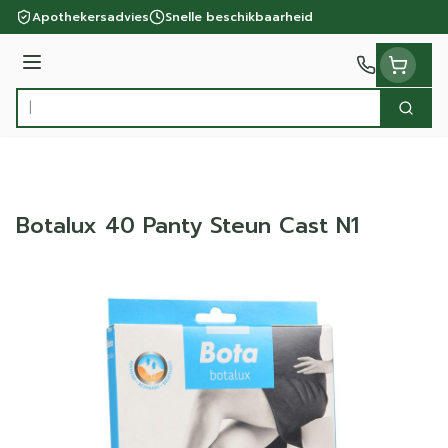
Ga naar de inhoud
Apothekersadvies
Snelle beschikbaarheid
Menu
Zoek
Product, merk, categorie...
Botalux 40 Panty Steun Cast N1