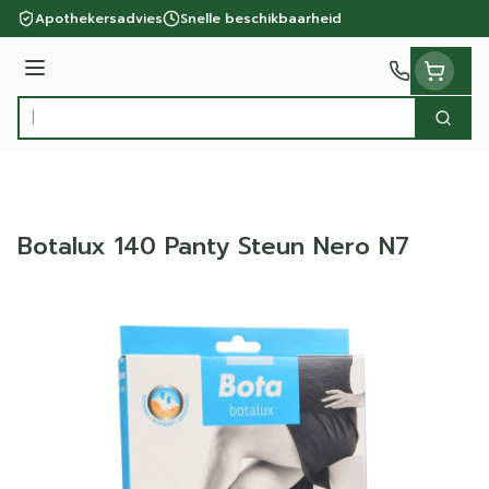
Ga naar de inhoud
Apothekersadvies
Snelle beschikbaarheid
Menu
Zoek
Product, merk, categorie...
Botalux 140 Panty Steun Nero N7