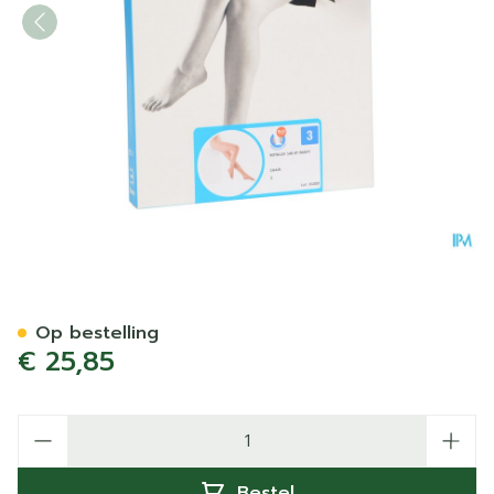
Botalux 140 Panty Steun C
Op bestelling
€ 25,85
Aantal
Bestel