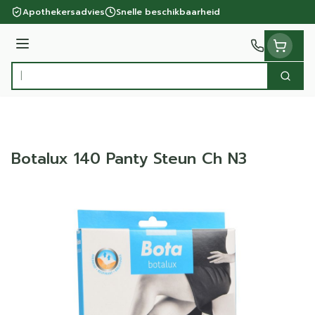
Ga naar de inhoud
Apothekersadvies
Snelle beschikbaarheid
Menu
Zoek
Product, merk, categorie...
Botalux 140 Panty Steun Ch N3