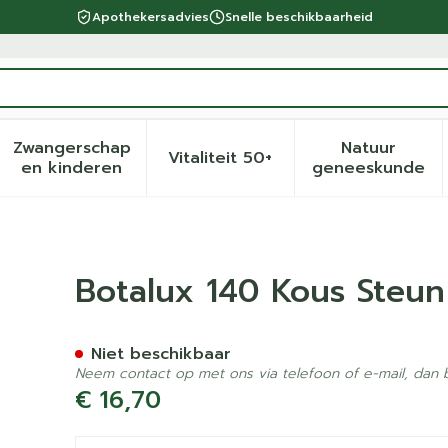
Apothekersadvies
Snelle beschikbaarheid
Zwangerschap
Natuur
Vitaliteit 50+
eid, verzorging en hygiëne categorie
menu voor Dieet, voeding en vitamines categorie
Toon submenu voor Zwangerschap en kinder
Toon submenu voor Vitalite
Toon sub
en kinderen
geneeskunde
rb N6
Botalux 140 Kous Steun
Niet beschikbaar
Neem contact op met ons via telefoon of e-mail, dan
€ 16,70