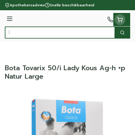
Ga naar de inhoud
Apothekersadvies
Snelle beschikbaarheid
Menu
Zoek
Product, merk, categorie...
Bota Tovarix 50/i Lady Kous Ag-h +p
Natur Large