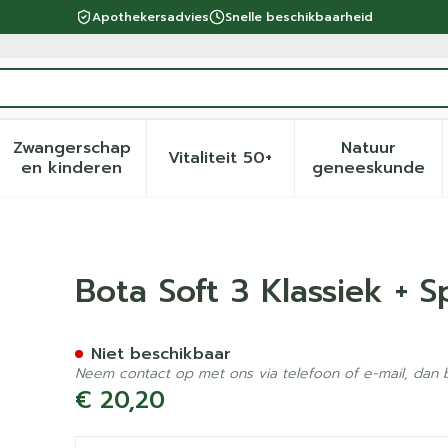
Apothekersadvies
Snelle beschikbaarheid
Zwangerschap
Natuur
Vitaliteit 50+
eid, verzorging en hygiëne categorie
menu voor Dieet, voeding en vitamines categorie
Toon submenu voor Zwangerschap en kinder
Toon submenu voor Vitalite
Toon sub
en kinderen
geneeskunde
ns Natuur 35-38
Bota Soft 3 Klassiek + 
Niet beschikbaar
Neem contact op met ons via telefoon of e-mail, dan
€ 20,20