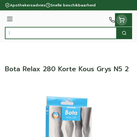
Ga naar de inhoud
Apothekersadvies
Snelle beschikbaarheid
Menu
Zoek
Product, merk, categorie...
Bota Relax 280 Korte Kous Grys N5 2