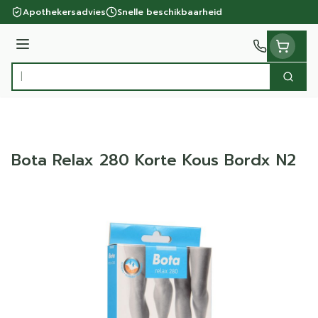
Ga naar de inhoud
Apothekersadvies
Snelle beschikbaarheid
Menu
Zoek
Product, merk, categorie...
Bota Relax 280 Korte Kous Bordx N2