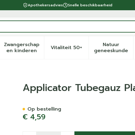
Apothekersadvies
Snelle beschikbaarheid
Zwangerschap
Natuur
Vitaliteit 50+
eid, verzorging en hygiëne categorie
menu voor Dieet, voeding en vitamines categorie
Toon submenu voor Zwangerschap en kinder
Toon submenu voor Vitalite
Toon sub
en kinderen
geneeskunde
tiek Covarmed
Applicator Tubegauz Pl
Op bestelling
€ 4,59
Aantal