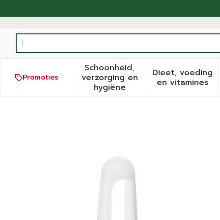
Ga naar de inhoud
Product, merk, categorie...
Schoonheid,
Dieet, voeding
verzorging en
Promoties
Toon submenu voor Schoonh
Toon sub
en vitamines
hygiëne
Applicator Tubegauz Plas