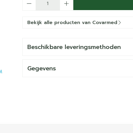
Bekijk alle producten van Covarmed
Beschikbare leveringsmethoden
Gegevens
ijk met de tabtoets. Je kunt de carrousel overslaan of dir