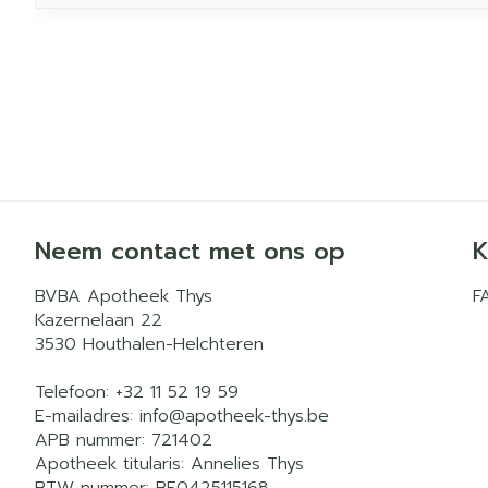
Neem contact met ons op
K
BVBA Apotheek Thys
F
Kazernelaan 22
3530
Houthalen-Helchteren
Telefoon:
+32 11 52 19 59
E-mailadres:
info@
apotheek-thys.be
APB nummer:
721402
Apotheek titularis:
Annelies Thys
BTW nummer:
BE0425115168