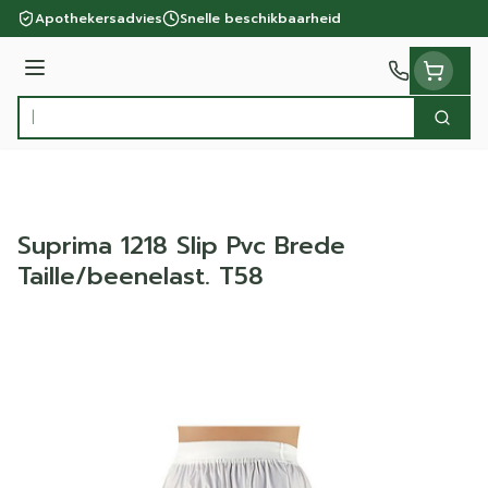
Ga naar de inhoud
Apothekersadvies
Snelle beschikbaarheid
Menu
Zoek
Product, merk, categorie...
Suprima 1218 Slip Pvc Brede
Taille/beenelast. T58