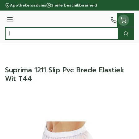
Ga naar de inhoud
Apothekersadvies
Snelle beschikbaarheid
Menu
Zoek
Product, merk, categorie...
Suprima 1211 Slip Pvc Brede Elastiek
Wit T44