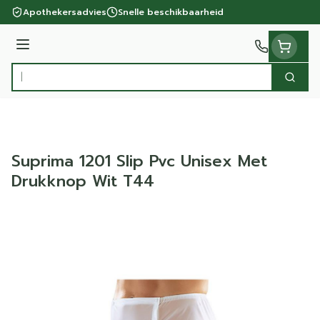
Ga naar de inhoud
Apothekersadvies
Snelle beschikbaarheid
Menu
Zoek
Product, merk, categorie...
Suprima 1201 Slip Pvc Unisex Met
Drukknop Wit T44