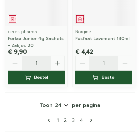
Geneesmiddel
Geneesmiddel
ceres pharma
Norgine
Forlax Junior 4g Sachets
Fosfaat Lavement 130ml
- Zakjes 20
€ 9,90
€ 4,42
Aantal
Aantal
Bestel
Bestel
Toon
per pagina
Pagina's
U lees momenteel pagina
Pagina
Pagina
Pagina
1
2
3
4