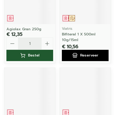
Geneesmiddel
Geneesmiddel
Op voorschrift
Viatris
Agiolax Gran 250g
€ 12,35
Bifiteral 1 X 500ml
Aantal
10g/15ml
€ 10,56
Bestel
Reserveer
Geneesmiddel
Geneesmiddel