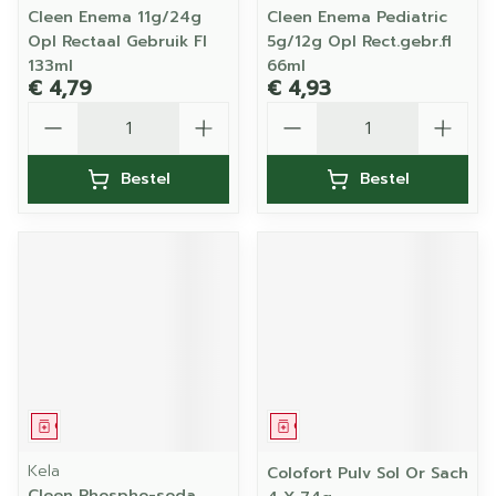
Cleen Enema 11g/24g
Cleen Enema Pediatric
Opl Rectaal Gebruik Fl
5g/12g Opl Rect.gebr.fl
133ml
66ml
€ 4,79
€ 4,93
Aantal
Aantal
Bestel
Bestel
Geneesmiddel
Geneesmiddel
Kela
Colofort Pulv Sol Or Sach
Cleen Phospho-soda