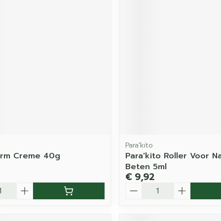
Para'kito
erm Creme 40g
Para'kito Roller Voor N
Beten 5ml
€ 9,92
Aantal