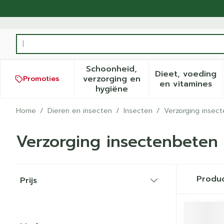
Ga naar de inhoud
Product, merk, categorie...
Schoonheid,
Dieet, voeding
verzorging en
Promoties
Toon submenu voor Schoonh
Toon sub
en vitamines
hygiëne
Home
/
Dieren en insecten
/
Insecten
/
Verzorging insec
Verzorging insectenbeten
Doorgaan naar productlijst
Produ
Prijs
filter