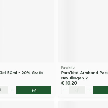
Para'kito
 Gel 50ml + 20% Gratis
Para'kito Armband Pac
Navullingen 2
€ 10,20
Aantal