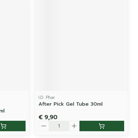
I.D. Phar
After Pick Gel Tube 30ml
ml
€ 9,90
Aantal