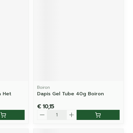
Boiron
a Het
Dapis Gel Tube 40g Boiron
€ 10,15
Aantal