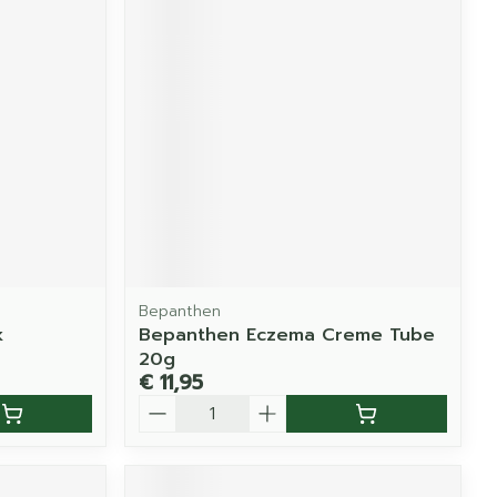
Bepanthen
k
Bepanthen Eczema Creme Tube
20g
€ 11,95
Aantal