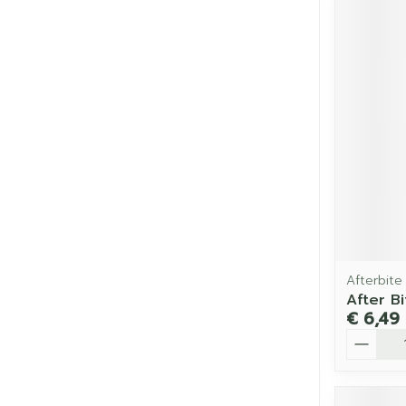
Afterbite
After B
€ 6,49
Aantal