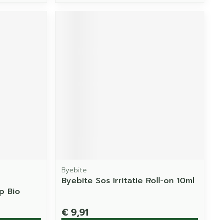
Byebite
Byebite Sos Irritatie Roll-on 10ml
p Bio
€ 9,91