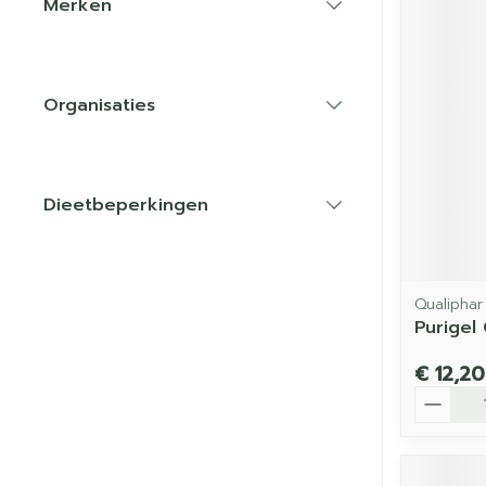
Merken
filter
Organisaties
filter
Dieetbeperkingen
filter
Qualiphar
Purigel
€ 12,20
Aantal