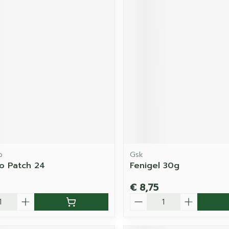
o
Gsk
o Patch 24
Fenigel 30g
€ 8,75
Aantal