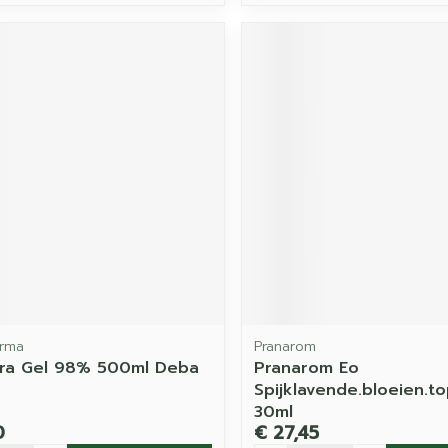
rma
Pranarom
era Gel 98% 500ml Deba
Pranarom Eo
Spijklavende.bloeien.to
30ml
0
€ 27,45