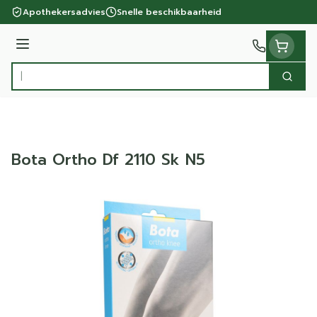
Ga naar de inhoud
Apothekersadvies
Snelle beschikbaarheid
Menu
Zoek
Product, merk, categorie...
Bota Ortho Df 2110 Sk N5