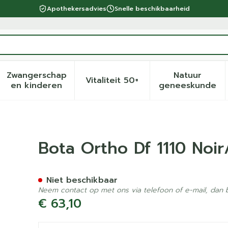
Apothekersadvies
Snelle beschikbaarheid
Zwangerschap
Natuur
Vitaliteit 50+
eid, verzorging en hygiëne categorie
menu voor Dieet, voeding en vitamines categorie
Toon submenu voor Zwangerschap en kinder
Toon submenu voor Vitalite
Toon sub
en kinderen
geneeskunde
Zwart N5
Bota Ortho Df 1110 Noir
Niet beschikbaar
Neem contact op met ons via telefoon of e-mail, dan
€ 63,10