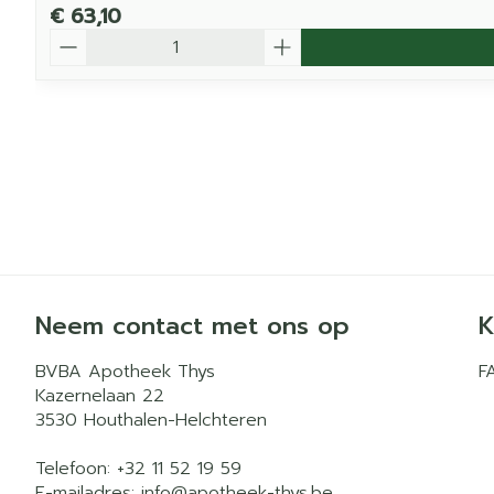
€ 63,10
Aantal
Neem contact met ons op
K
BVBA Apotheek Thys
F
Kazernelaan 22
3530
Houthalen-Helchteren
Telefoon:
+32 11 52 19 59
E-mailadres:
info@
apotheek-thys.be