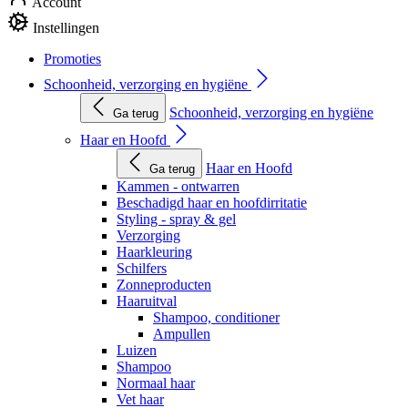
Account
Instellingen
Promoties
Schoonheid, verzorging en hygiëne
Schoonheid, verzorging en hygiëne
Ga terug
Haar en Hoofd
Haar en Hoofd
Ga terug
Kammen - ontwarren
Beschadigd haar en hoofdirritatie
Styling - spray & gel
Verzorging
Haarkleuring
Schilfers
Zonneproducten
Haaruitval
Shampoo, conditioner
Ampullen
Luizen
Shampoo
Normaal haar
Vet haar