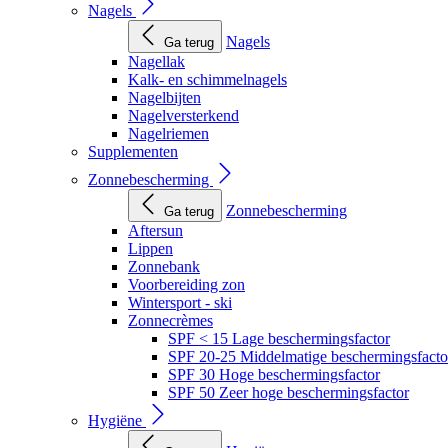
Nagels
Nagels
Ga terug
Nagellak
Kalk- en schimmelnagels
Nagelbijten
Nagelversterkend
Nagelriemen
Supplementen
Zonnebescherming
Zonnebescherming
Ga terug
Aftersun
Lippen
Zonnebank
Voorbereiding zon
Wintersport - ski
Zonnecrèmes
SPF < 15 Lage beschermingsfactor
SPF 20-25 Middelmatige beschermingsfacto
SPF 30 Hoge beschermingsfactor
SPF 50 Zeer hoge beschermingsfactor
Hygiëne