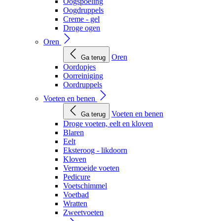
Oogspoeling
Oogdruppels
Creme - gel
Droge ogen
Oren
Oren
Ga terug
Oordopjes
Oorreiniging
Oordruppels
Voeten en benen
Voeten en benen
Ga terug
Droge voeten, eelt en kloven
Blaren
Eelt
Eksteroog - likdoorn
Kloven
Vermoeide voeten
Pedicure
Voetschimmel
Voetbad
Wratten
Zweetvoeten