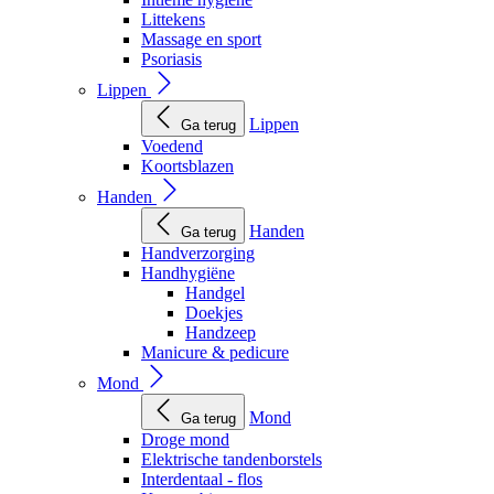
Littekens
Massage en sport
Psoriasis
Lippen
Lippen
Ga terug
Voedend
Koortsblazen
Handen
Handen
Ga terug
Handverzorging
Handhygiëne
Handgel
Doekjes
Handzeep
Manicure & pedicure
Mond
Mond
Ga terug
Droge mond
Elektrische tandenborstels
Interdentaal - flos