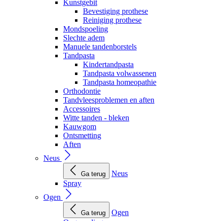
Kunstgebit
Bevestiging prothese
Reiniging prothese
Mondspoeling
Slechte adem
Manuele tandenborstels
Tandpasta
Kindertandpasta
Tandpasta volwassenen
Tandpasta homeopathie
Orthodontie
Tandvleesproblemen en aften
Accessoires
Witte tanden - bleken
Kauwgom
Ontsmetting
Aften
Neus
Neus
Ga terug
Spray
Ogen
Ogen
Ga terug