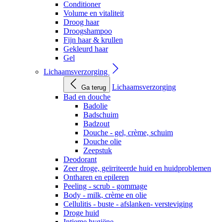
Conditioner
Volume en vitaliteit
Droog haar
Droogshampoo
Fijn haar & krullen
Gekleurd haar
Gel
Lichaamsverzorging
Lichaamsverzorging
Ga terug
Bad en douche
Badolie
Badschuim
Badzout
Douche - gel, crème, schuim
Douche olie
Zeepstuk
Deodorant
Zeer droge, geïrriteerde huid en huidproblemen
Ontharen en epileren
Peeling - scrub - gommage
Body - milk, crème en olie
Cellulitis - buste - afslanken- versteviging
Droge huid
Intieme hygiëne