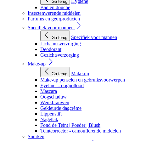
Hygiëne
Ga terug
Bad en douche
Insectenwerende middelen
Parfums en geurproducten
Specifiek voor mannen
Specifiek voor mannen
Ga terug
Lichaamsverzorging
Deodorant
Gezichtsverzorging
Make-up
Make-up
Ga terug
Make-up penselen en gebruiksvoorwerpen
Eyeliner - oogpotlood
Mascara
Oogschaduw
Wenkbrauwen
Gekleurde dagcrème
Lippenstift
Nagellak
Fond de Teint | Poeder | Blush
Teintcorrector - camouflerende middelen
Snurken